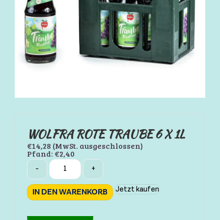
WOLFRA ROTE TRAUBE 6 X 1L
€
14,28
(MwSt. ausgeschlossen)
Pfand:
€
2,40
Quantity
-
+
Jetzt kaufen
IN DEN WARENKORB