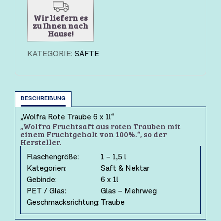
Wir liefern es
zu Ihnen nach
Hause!
KATEGORIE:
SÄFTE
BESCHREIBUNG
„Wolfra Rote Traube 6 x 1l“
„Wolfra Fruchtsaft aus roten Trauben mit
einem Fruchtgehalt von 100%.“, so der
Hersteller.
Flaschengröße:
1 – 1,5 l
Kategorien:
Saft & Nektar
Gebinde:
6 x 1l
PET / Glas:
Glas – Mehrweg
Geschmacksrichtung:
Traube