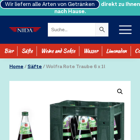
Wir liefern alle Arten von Getränken
direkt zu Ihnen
nach Hause.
Bier
Säfte
Weine und Sekte
Wasser
Limonaden
Co
SHOP ALLE
Home
/
Säfte
/ Wolfra Rote Traube 6 x 1l
0