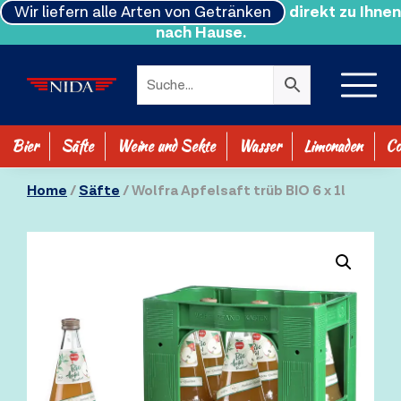
Wir liefern alle Arten von Getränken
direkt zu Ihnen
nach Hause.
Bier
Säfte
Weine und Sekte
Wasser
Limonaden
Co
SHOP ALLE
Home
/
Säfte
/ Wolfra Apfelsaft trüb BIO 6 x 1l
0