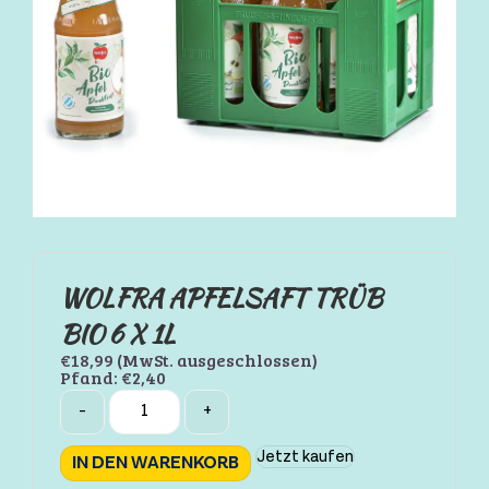
WOLFRA APFELSAFT TRÜB
BIO 6 X 1L
€
18,99
(MwSt. ausgeschlossen)
Pfand:
€
2,40
Quantity
-
+
Jetzt kaufen
IN DEN WARENKORB