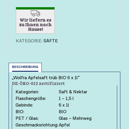
Wir liefern es
zu Ihnen nach
Hause!
KATEGORIE:
SÄFTE
BESCHREIBUNG
„Wolfra Apfelsaft trüb BIO 6 x 1l“
DE-ÖKO-012 zertifiziert
Kategorien:
Saft & Nektar
Flaschengröße:
1 – 1,5 l
Gebinde:
6 x 1l
BIO:
BIO
PET / Glas:
Glas – Mehrweg
Geschmacksrichtung:
Apfel