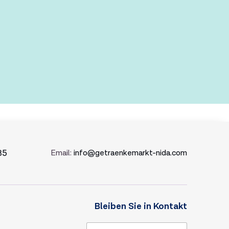
35
Email:
info@getraenkemarkt-nida.com
Bleiben Sie in Kontakt
E