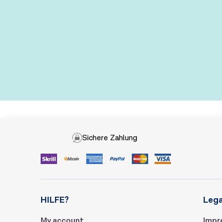
Sichere Zahlung
HILFE?
Lega
My account
Impr