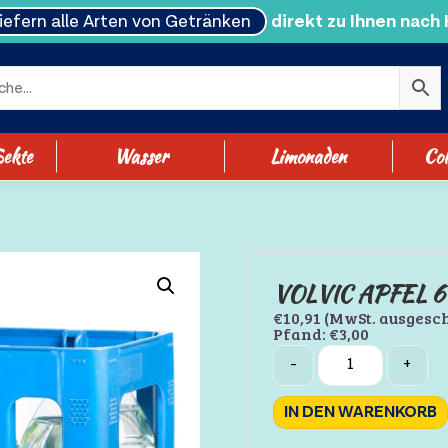
liefern alle Arten von Getränken
direkt zu Ihnen nach
ekte
Wasser
Limonaden
Col
VOLVIC APFEL 6 
€
10,91
(MwSt. ausgesc
Pfand:
€
3,00
Quantity
-
+
IN DEN WARENKORB