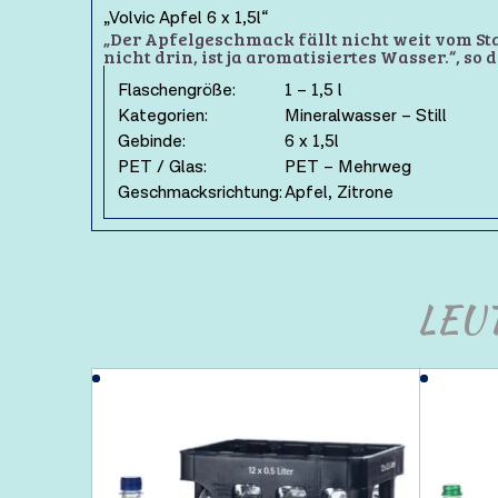
„Volvic Apfel 6 x 1,5l“
„Der Apfelgeschmack fällt nicht weit vom Sta
nicht drin, ist ja aromatisiertes Wasser.“, so d
Flaschengröße:
1 – 1,5 l
Kategorien:
Mineralwasser – Still
Gebinde:
6 x 1,5l
PET / Glas:
PET – Mehrweg
Geschmacksrichtung:
Apfel, Zitrone
LEU