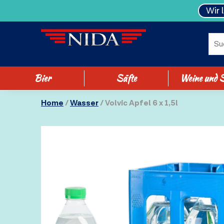
Wir 
Bier
Säfte
Weine und S
Home
/
Wasser
/ Volvic Apfel 6 x 1,5l