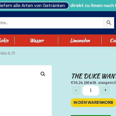
liefern alle Arten von Getränken
direkt zu Ihnen nach
ekte
Wasser
Limonaden
Col
Gin 0,7l
THE DUKE WAND
€
30,24
(MwSt. ausgesc
Quantity
-
+
IN DEN WARENKORB