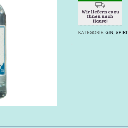
Wir liefern es zu
Ihnen nach
Hause!
KATEGORIE:
GIN
,
SPIR