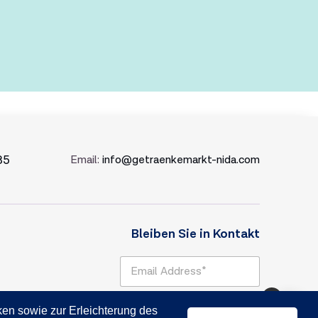
35
Email:
info@getraenkemarkt-nida.com
Bleiben Sie in Kontakt
E
m
a
0
i
Absenden
en sowie zur Erleichterung des
l