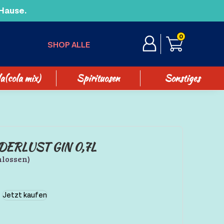
 Hause.
0
SHOP ALLE
a(cola mix)
Spirituosen
Sonstiges
ERLUST GIN 0,7L
hlossen)
Jetzt kaufen