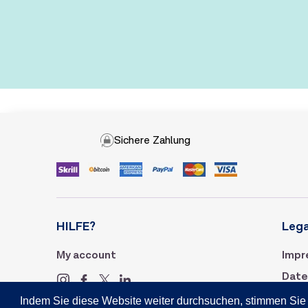
Sichere Zahlung
HILFE?
Lega
My account
Impr
Date
AGB
Indem Sie diese Website weiter durchsuchen, stimmen Sie