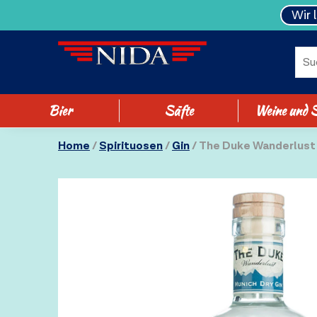
Wir 
Bier
Säfte
Weine und S
Home
/
Spirituosen
/
Gin
/ The Duke Wanderlust 