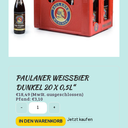
PAULANER WEISSBIER D
UNKEL 20 X 0,5L“
€
18,49
(MwSt. ausgeschlossen)
Pfand:
€
3,10
Quantity
-
+
Jetzt kaufen
IN DEN WARENKORB