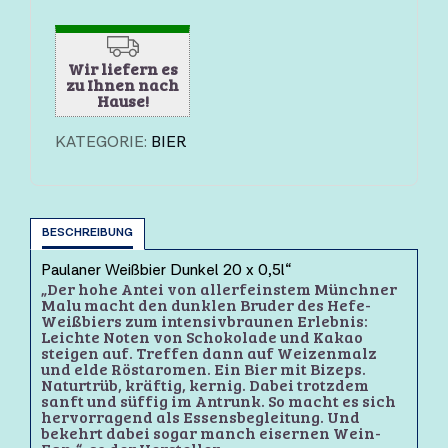
Wir liefern es
zu Ihnen nach
Hause!
KATEGORIE:
BIER
BESCHREIBUNG
Paulaner Weißbier Dunkel 20 x 0,5l“
„Der hohe Antei von allerfeinstem Münchner
Malu macht den dunklen Bruder des Hefe-
Weißbiers zum intensivbraunen Erlebnis:
Leichte Noten von Schokolade und Kakao
steigen auf. Treffen dann auf Weizenmalz
und elde Röstaromen. Ein Bier mit Bizeps.
Naturtrüb, kräftig, kernig. Dabei trotzdem
sanft und süffig im Antrunk. So macht es sich
hervorragend als Essensbegleitung. Und
bekehrt dabei sogar manch eisernen Wein-