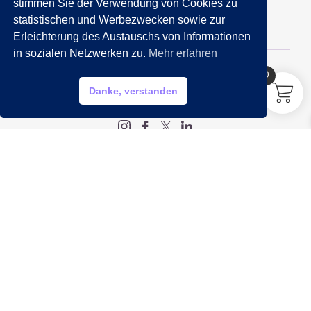
089 201 50 35
stimmen Sie der Verwendung von Cookies zu
statistischen und Werbezwecken sowie zur
Email:
info@getraenkemarkt-nida.com
Erleichterung des Austauschs von Informationen
in sozialen Netzwerken zu.
Mehr erfahren
0
HILFE?
Danke, verstanden
My account
Legal
Impressum
Datenschutz
AGB
Widerrufsbelehrung
Info
Öffnungszeiten