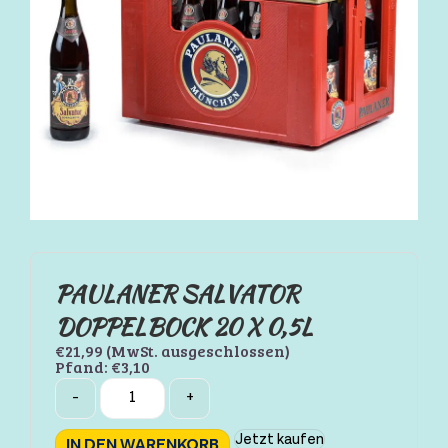
PAULANER SALVATOR
DOPPELBOCK 20 X 0,5L
€
21,99
(MwSt. ausgeschlossen)
Pfand:
€
3,10
Quantity
-
+
Jetzt kaufen
IN DEN WARENKORB