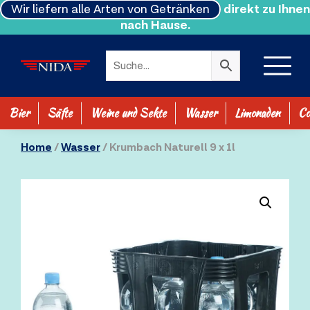
Wir liefern alle Arten von Getränken
direkt zu Ihnen
nach Hause.
Bier
Säfte
Weine und Sekte
Wasser
Limonaden
Co
SHOP ALLE
Home
/
Wasser
/ Krumbach Naturell 9 x 1l
0