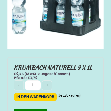
KRUMBACH NATURELL 9 X 1L
€
5,46
(MwSt. ausgeschlossen)
Pfand:
€
3,75
Quantity
-
+
Jetzt kaufen
IN DEN WARENKORB