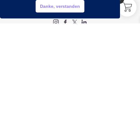
HILFE?
Danke, verstanden
My account
Legal
Impressum
Datenschutz
AGB
Widerrufsbelehrung
Info
Öffnungszeiten
Montag bis Freitag:
9:00 bis 20:00 Uhr
Samstag:
9:00 bis 18:00 Uhr