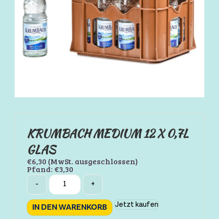
KRUMBACH MEDIUM 12 X 0,7L
GLAS
€
6,30
(MwSt. ausgeschlossen)
Pfand:
€
3,30
Quantity
-
+
Jetzt kaufen
IN DEN WARENKORB