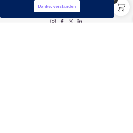
HILFE?
Danke, verstanden
My account
Legal
Impressum
Datenschutz
AGB
Widerrufsbelehrung
Info
Öffnungszeiten
Montag bis Freitag:
9:00 bis 20:00 Uhr
Samstag:
9:00 bis 18:00 Uhr