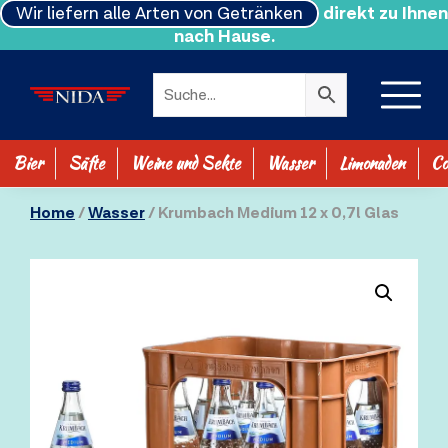
Wir liefern alle Arten von Getränken
direkt zu Ihnen
nach Hause.
Bier
Säfte
Weine und Sekte
Wasser
Limonaden
Co
SHOP ALLE
Home
/
Wasser
/ Krumbach Medium 12 x 0,7l Glas
0