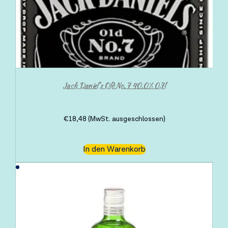
Jack Daniel’s Old No. 7 40.0% 0,7l
€
18,48
(MwSt. ausgeschlossen)
In den Warenkorb