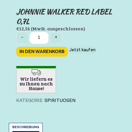
JOHNNIE WALKER RED LABEL
0,7L
€
12,56
(MwSt. ausgeschlossen)
Quantity
-
+
Jetzt kaufen
IN DEN WARENKORB
Wir liefern es
zu Ihnen nach
Hause!
KATEGORIE:
SPIRITUOSEN
BESCHREIBUNG