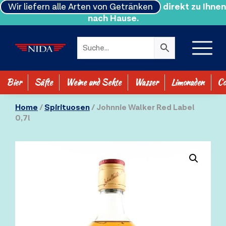
Wir liefern alle Arten von Getränken
direkt zu Ihnen
nach Hause.
Bier
Säfte
Weine und Sekte
Wasser
Limonaden
Co
SHOP ALLE
Home
/
Spirituosen
/ Johnnie Walker Red Label
0,7l
0