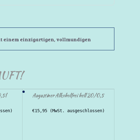
it einem einzigartigen, vollmundigen
UFT!
,5l
Augustiner Alkoholfrei hell 20/0,5
ssen)
€
15,95
(MwSt. ausgeschlossen)