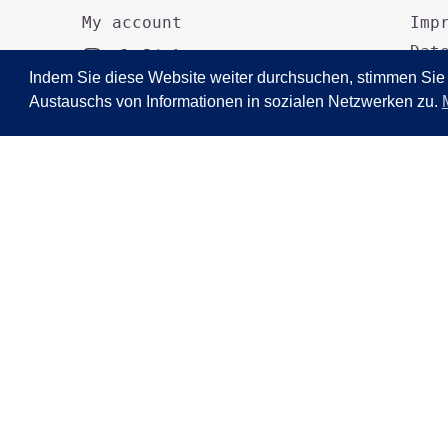
My account
Imp
Dat
Indem Sie diese Website weiter durchsuchen, stimmen Sie
AGB
Austauschs von Informationen in sozialen Netzwerken zu.
Wid
© Getraenkemarkt Nida. 2025. All rights reser