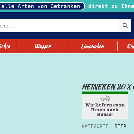
 alle Arten von Getränken
direkt zu Ihne
ekte
Wasser
Limonaden
Col
HEINEKEN 20 X 
Wir liefern es zu
Ihnen nach
Hause!
KATEGORIE:
BIER