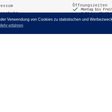
Öffnungszeiten
ressum
Montag bis Frei
enschutz
9:00 bis 20:00 
 der Verwendung von Cookies zu statistischen und Werbezweck
Samstag:
9:00 bis 18:00 
Mehr erfahren
errufsbelehrung
ved.