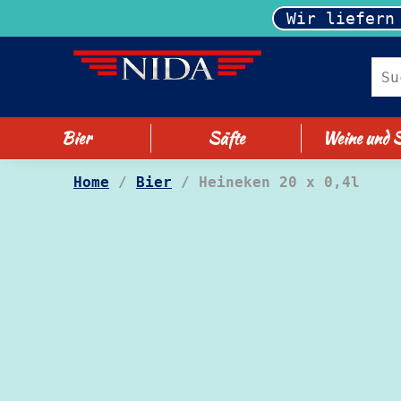
Wir liefern
Bier
Säfte
Weine und S
Home
/
Bier
/ Heineken 20 x 0,4l