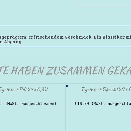
ausgeprägtem, erfrischendem Geschmack. Ein Klassiker m
en Abgang.
TE HABEN ZUSAMMEN GEKA
egernseer Pils 24 x 0,33l
Tegernseer Spezial 20 x 0
95
(MwSt. ausgeschlossen)
€
16,79
(MwSt. ausgeschlo