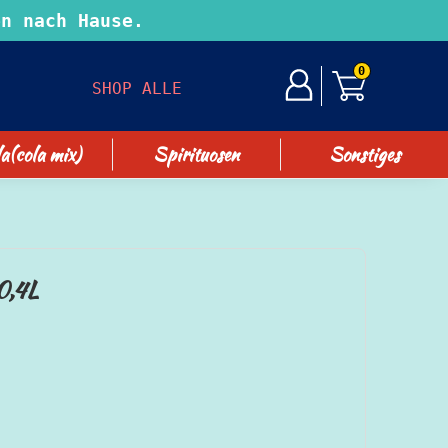
n nach Hause.
0
SHOP ALLE
a(cola mix)
Spirituosen
Sonstiges
0,4L