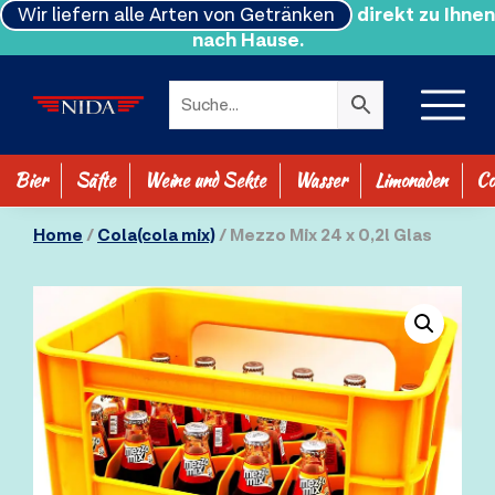
Wir liefern alle Arten von Getränken
direkt zu Ihnen
nach Hause.
Bier
Säfte
Weine und Sekte
Wasser
Limonaden
Co
SHOP ALLE
Home
/
Cola(cola mix)
/ Mezzo Mix 24 x 0,2l Glas
0