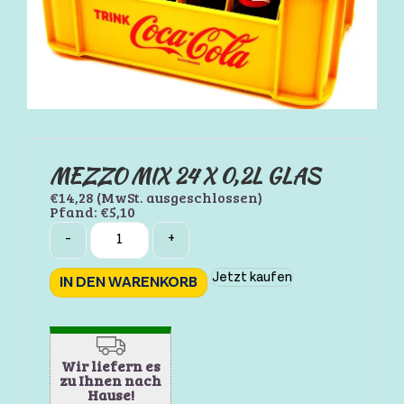
MEZZO MIX 24 X 0,2L GLAS
€
14,28
(MwSt. ausgeschlossen)
Pfand:
€
5,10
Quantity
-
+
Jetzt kaufen
IN DEN WARENKORB
Wir liefern es
zu Ihnen nach
Hause!