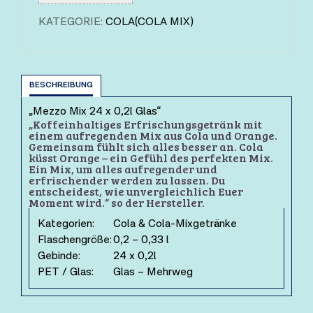
KATEGORIE:
COLA(COLA MIX)
BESCHREIBUNG
„Mezzo Mix 24 x 0,2l Glas“
„Koffeinhaltiges Erfrischungsgetränk mit
einem aufregenden Mix aus Cola und Orange.
Gemeinsam fühlt sich alles besser an. Cola
küsst Orange – ein Gefühl des perfekten Mix.
Ein Mix, um alles aufregender und
erfrischender werden zu lassen. Du
entscheidest, wie unvergleichlich Euer
Moment wird.“ so der Hersteller.
Kategorien:
Cola & Cola-Mixgetränke
Flaschengröße:
0,2 – 0,33 l
Gebinde:
24 x 0,2l
PET / Glas:
Glas – Mehrweg