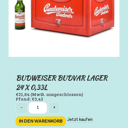
BUDWEISER BUDVAR LAGER
24 X 0,33L
€
21,84
(MwSt. ausgeschlossen)
Pfand:
€
3,42
Quantity
-
+
Jetzt kaufen
IN DEN WARENKORB