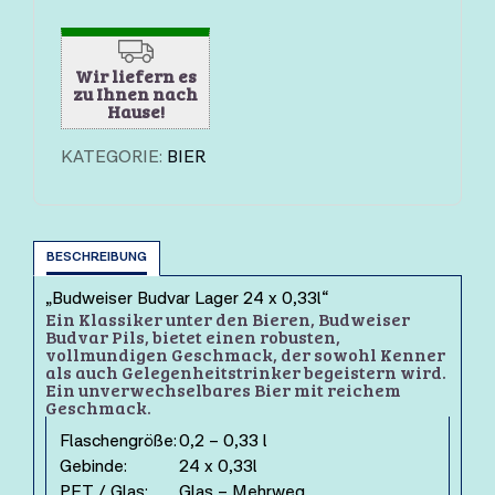
Wir liefern es
zu Ihnen nach
Hause!
KATEGORIE:
BIER
BESCHREIBUNG
„Budweiser Budvar Lager 24 x 0,33l“
Ein Klassiker unter den Bieren, Budweiser
Budvar Pils, bietet einen robusten,
vollmundigen Geschmack, der sowohl Kenner
als auch Gelegenheitstrinker begeistern wird.
Ein unverwechselbares Bier mit reichem
Geschmack.
Flaschengröße:
0,2 – 0,33 l
Gebinde:
24 x 0,33l
PET / Glas:
Glas – Mehrweg