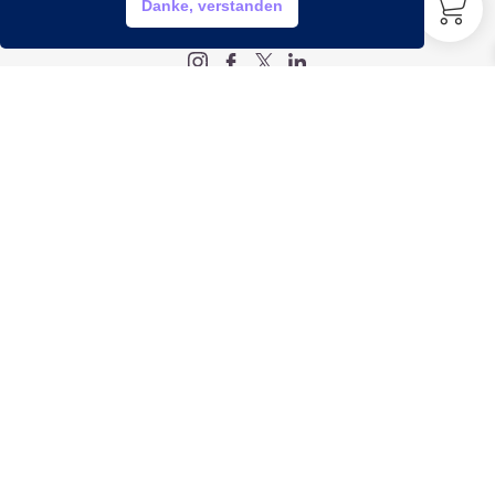
Danke, verstanden
My account
Legal
Impressum
Datenschutz
AGB
Widerrufsbelehrung
Info
Öffnungszeiten
Montag bis Freitag:
9:00 bis 20:00 Uhr
Samstag:
9:00 bis 18:00 Uhr