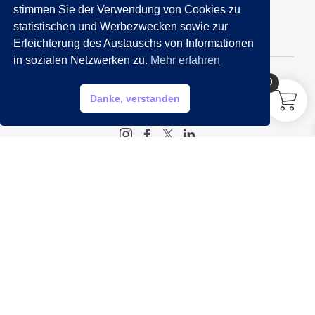
089 201 50 35
stimmen Sie der Verwendung von Cookies zu
statistischen und Werbezwecken sowie zur
Email:
info@getraenkemarkt-nida.com
Erleichterung des Austauschs von Informationen
in sozialen Netzwerken zu.
Mehr erfahren
0
HILFE?
Danke, verstanden
My account
Legal
Impressum
Datenschutz
AGB
Widerrufsbelehrung
Info