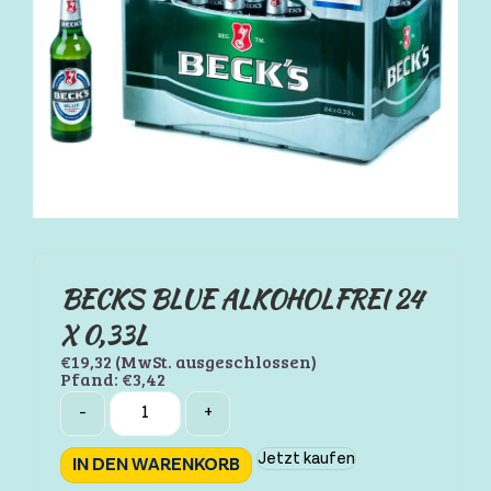
BECKS BLUE ALKOHOLFREI 24
X 0,33L
€
19,32
(MwSt. ausgeschlossen)
Pfand:
€
3,42
Quantity
-
+
Jetzt kaufen
IN DEN WARENKORB