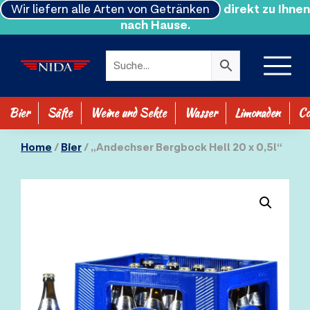
Wir liefern alle Arten von Getränken
direkt zu Ihnen
nach Hause.
Bier
Säfte
Weine und Sekte
Wasser
Limonaden
Co
SHOP ALLE
Home
/
Bier
/ „Andechser Bergbock Hell 20 x 0,5l“
0