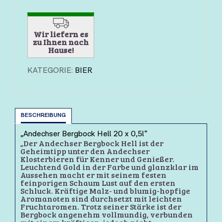
Wir liefern es
zu Ihnen nach
Hause!
KATEGORIE:
BIER
BESCHREIBUNG
„Andechser Bergbock Hell 20 x 0,5l“
„Der Andechser Bergbock Hell ist der
Geheimtipp unter den Andechser
Klosterbieren für Kenner und Genießer.
Leuchtend Gold in der Farbe und glanzklar im
Aussehen macht er mit seinem festen
feinporigen Schaum Lust auf den ersten
Schluck. Kräftige Malz- und blumig-hopfige
Aromanoten sind durchsetzt mit leichten
Fruchtaromen. Trotz seiner Stärke ist der
Bergbock angenehm vollmundig, verbunden