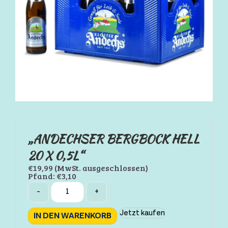
„ANDECHSER BERGBOCK HELL
20 X 0,5L“
€
19,99
(MwSt. ausgeschlossen)
Pfand:
€
3,10
Quantity
-
+
Jetzt kaufen
IN DEN WARENKORB