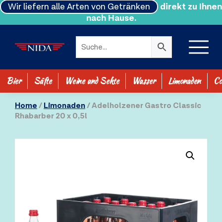
Wir liefern alle Arten von Getränken
direkt zu Ihnen
nach Hause.
Bier
Säfte
Weine und Sekte
Wasser
Limonaden
Co
SHOP ALLE
Home
/
Limonaden
/ Adelholzener Gastro Classic
Rhabarber 20 x 0,5l
0