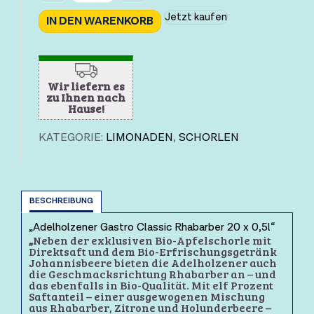
Jetzt kaufen
IN DEN WARENKORB
Wir liefern es
zu Ihnen nach
Hause!
KATEGORIE:
LIMONADEN
,
SCHORLEN
BESCHREIBUNG
„Adelholzener Gastro Classic Rhabarber 20 x 0,5l“
„
Neben der exklusiven Bio-Apfelschorle mit
Direktsaft und dem Bio-Erfrischungsgetränk
Johannisbeere bieten die Adelholzener auch
die Geschmacksrichtung Rhabarber an – und
das ebenfalls in Bio-Qualität. Mit elf Prozent
Saftanteil – einer ausgewogenen Mischung
aus Rhabarber, Zitrone und Holunderbeere –