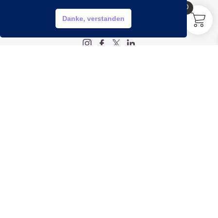
0
HILFE?
Danke, verstanden
My account
Legal
Impressum
Datenschutz
AGB
Widerrufsbelehrung
Info
Öffnungszeiten
Montag bis Freitag:
9:00 bis 20:00 Uhr
Samstag:
9:00 bis 18:00 Uhr