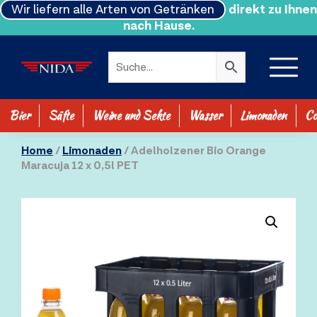
Wir liefern alle Arten von Getränken
direkt zu Ihnen
nach Hause.
Bier
Säfte
Weine und Sekte
Wasser
Limonaden
Co
SHOP ALLE
Home
/
Limonaden
/ Adelholzener Bio Orange
Maracuja 12 x 0,5l PET
0