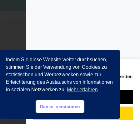
Kohlstraße 2
Sichere Zahlung
80469 München
Indem Sie diese Website weiter durchsuchen,
089 201 50 35
stimmen Sie der Verwendung von Cookies zu
Zwischensumme
€
10,92
statistischen und Werbezwecken sowie zur
Email:
info@getraenkemarkt-nida.com
Versandkosten, Steuern und Rabatte werden
Erleichterung des Austauschs von Informationen
an der Kasse berechnet.
in sozialen Netzwerken zu.
Mehr erfahren
Warenkorb ansehen
1
HILFE?
Danke, verstanden
My account
Zur Kasse
€
17,79