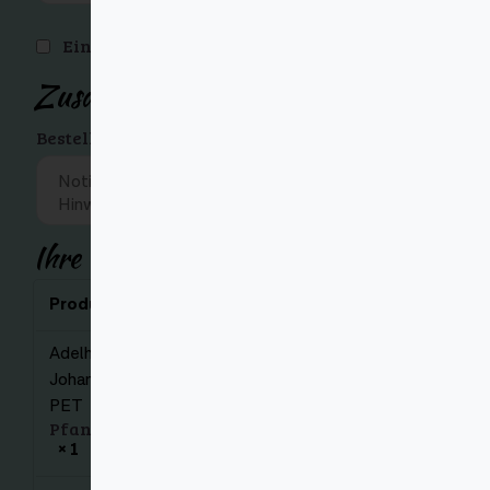
Ein Konto erstellen?
Zusätzliche Informationen
Bestellnotizen (optional)
(optional)
Ihre Bestellung
Produkt
Zwischensumme
Adelholzener
Johannisbeere 12 x 1l
€
10,92
PET
Pfand:
€
4,80
× 1