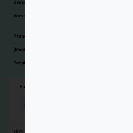
Zwischensumme
€
10,92
Versand
Enter your address to
view shipping options.
Pfand
€
4,80
(MwSt. 19%)
€
2,07
Total
€
17,79
Barzahlung bei Lieferung
Bezahlen Sie mit Bargeld bei
Lieferung.
Ihre persönlichen Daten werden verwendet,