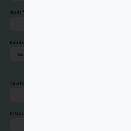
Stadt
*
Bundesland / Landkreis
(optional)
Bavaria
Telefon
*
E-Mail-Adresse
*