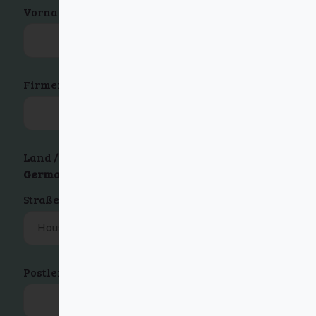
Vorname
*
Nachname
*
Firmenname
(optional)
Land / Region
*
Germany
Straße und Hausnummer
*
Postleitzahl
*