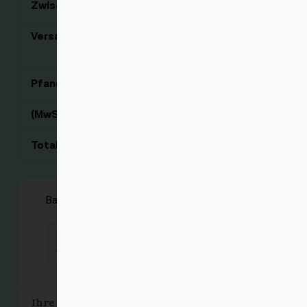
Zwischensumme
€
9,23
Versand
Enter your address to
view shipping options.
Pfand
€
3,30
(MwSt. 19%)
€
1,75
Total
€
14,28
Barzahlung bei Lieferung
Bezahlen Sie mit Bargeld bei
Lieferung.
Ihre persönlichen Daten werden verwendet,