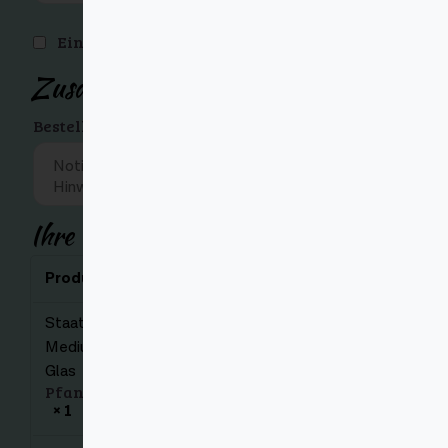
Ein Konto erstellen?
Zusätzliche Informationen
Bestellnotizen (optional)
(optional)
Ihre Bestellung
Produkt
Zwischensumme
Staatl. Fachingen
Medium 12 x 0,75l
€
9,23
Glas
Pfand:
€
3,30
× 1