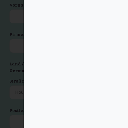
Vorname
*
Nachname
*
Firmenname
(optional)
Land / Region
*
Germany
Straße und Hausnummer
*
Postleitzahl
*