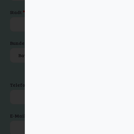
Stadt
*
Bundesland / Landkreis
(optional)
Bavaria
Telefon
*
E-Mail-Adresse
*