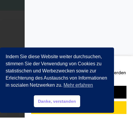
Kohlstraße 2
Sichere Zahlung
80469 München
Indem Sie diese Website weiter durchsuchen,
089 201 50 35
stimmen Sie der Verwendung von Cookies zu
Zwischensumme
€
9,23
statistischen und Werbezwecken sowie zur
Email:
info@getraenkemarkt-nida.com
Versandkosten, Steuern und Rabatte werden
Erleichterung des Austauschs von Informationen
an der Kasse berechnet.
in sozialen Netzwerken zu.
Mehr erfahren
Warenkorb ansehen
1
HILFE?
Danke, verstanden
My account
Zur Kasse
€
14,28